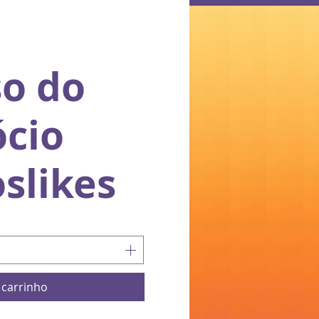
so do
ócio
slikes
 carrinho