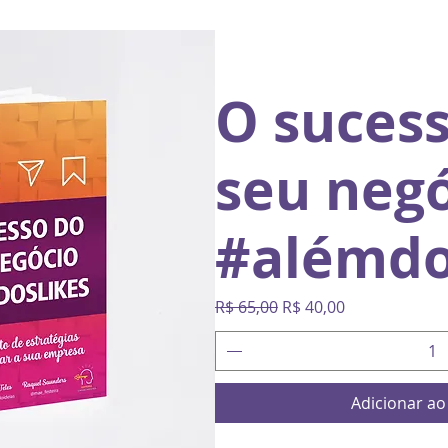
O suces
seu neg
#alémdo
Preço normal
Preço promocional
R$ 65,00
R$ 40,00
Adicionar ao